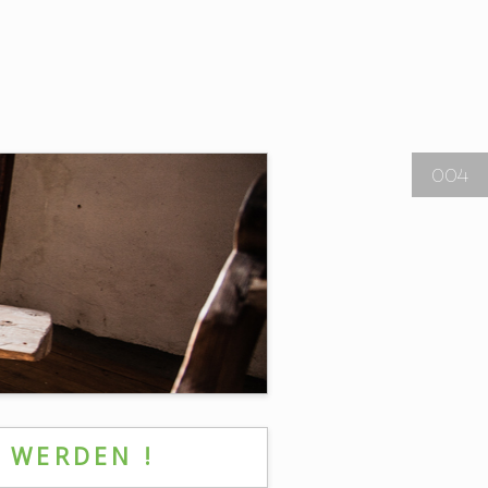
004
V WERDEN !