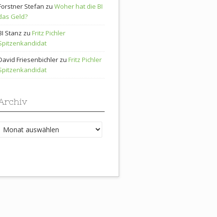
Forstner Stefan
zu
Woher hat die BI
das Geld?
BI Stanz
zu
Fritz Pichler
Spitzenkandidat
David Friesenbichler
zu
Fritz Pichler
Spitzenkandidat
Archiv
Archiv