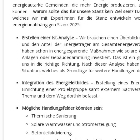
energieautarke Gemeinden, die mehr Energie produzieren, a
können –
warum sollte das für unsere Stanz kein Ziel sein?
Daf
welches wir mit ExpertInnen für die Stanz entwickeln wol
energieunabhängigen Stanz 2025:
Erstellen einer Ist-Analyse
– Wir brauchen einen Überblick
und den Anteil der Energieträger am Gesamtenergieverb
haben schon in energiesparende Maßnahmen wie solare 
Anlagen oder Gebäudedämmung investiert. Das ist ein 
uns in die richtige Richtung. Nach dieser Analyse haben 
Situation, welches als Grundlage für weitere Handlungen di
Integration des Energieleitbildes
– Erstellung eines Energ
Einrichtung einer Projektgruppe samt externem Sachvers
Thema und dem Weg dorthin befasst.
Mögliche Handlungsfelder könnten sein:
Thermische Sanierung
Solare Warmwasser und Stromerzeugung
Betonteilaktivierung