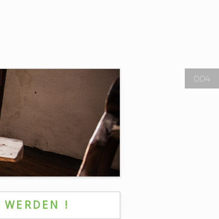
004
V WERDEN !