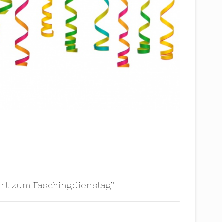
rt zum Faschingdienstag
”