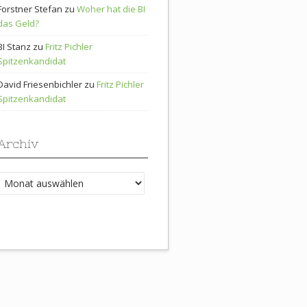
Forstner Stefan
zu
Woher hat die BI
das Geld?
BI Stanz
zu
Fritz Pichler
Spitzenkandidat
David Friesenbichler
zu
Fritz Pichler
Spitzenkandidat
Archiv
Archiv