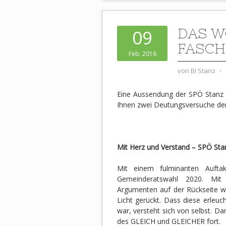
DAS W
09
FASCH
Feb. 2016
von
BI Stanz
⋅
Eine Aussendung der SPÖ Stanz f
Ihnen zwei Deutungsversuche der
Mit Herz und Verstand – SPÖ St
Mit einem fulminanten Auft
Gemeinderatswahl 2020. Mit
Argumenten auf der Rückseite we
Licht gerückt. Dass diese erleuc
war, versteht sich von selbst. Da
des GLEICH und GLEICHER fort.