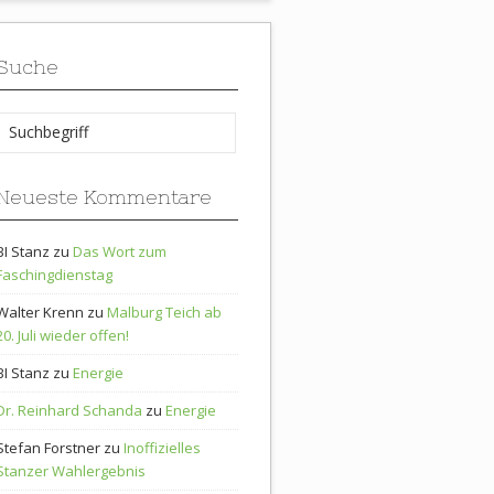
Suche
Neueste Kommentare
BI Stanz
zu
Das Wort zum
Faschingdienstag
Walter Krenn
zu
Malburg Teich ab
20. Juli wieder offen!
BI Stanz
zu
Energie
Dr. Reinhard Schanda
zu
Energie
Stefan Forstner
zu
Inoffizielles
Stanzer Wahlergebnis