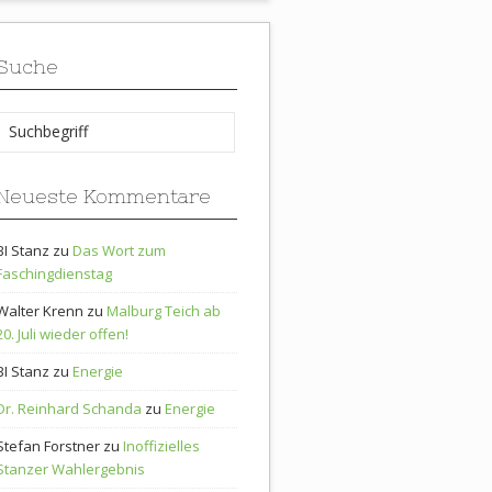
Suche
Neueste Kommentare
BI Stanz
zu
Das Wort zum
Faschingdienstag
Walter Krenn
zu
Malburg Teich ab
20. Juli wieder offen!
BI Stanz
zu
Energie
Dr. Reinhard Schanda
zu
Energie
Stefan Forstner
zu
Inoffizielles
Stanzer Wahlergebnis