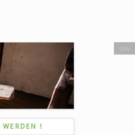
004
V WERDEN !