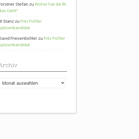
Forstner Stefan
zu
Woher hat die BI
das Geld?
BI Stanz
zu
Fritz Pichler
Spitzenkandidat
David Friesenbichler
zu
Fritz Pichler
Spitzenkandidat
Archiv
Archiv