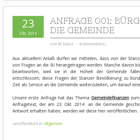
ANFRAGE 001: BÜR
23
DIE GEMEINDE
Okt. 2014
von
BI Stanz
⋅
kommentiere...
Aus aktuellem Anlaß dürfen wir mitteilen, dass von der Stan
von Fragen an die BI herangetragen werden. Manche davon kön
beantworten, weil sie in die Hoheit der Gemeinde fall
entschlossen, diese Fragen der Stanzer Bevölkerung zu bünd
Zeit als Service an die Gemeinde weiterzuleiten, um darauf ein
Unsere erste Anfrage hat das Thema
Gemeindefinanzen
zum 
Anfragetext, der am 23. Okt. 2014 an die Gemeinde geschic
Antwort erhalten haben, werden wir diese hier veröffentlichen.
veröffentlicht in:
Allgemein