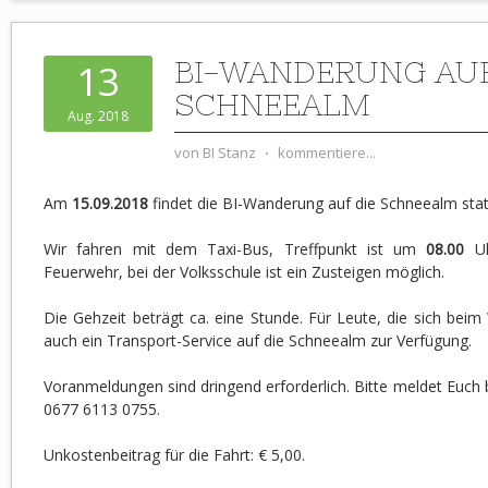
BI-WANDERUNG AUF
13
SCHNEEALM
Aug. 2018
von
BI Stanz
⋅
kommentiere...
Am
15.09.2018
findet die BI-Wanderung auf die Schneealm stat
Wir fahren mit dem Taxi-Bus, Treffpunkt ist um
08.00
Uh
Feuerwehr, bei der Volksschule ist ein Zusteigen möglich.
Die Gehzeit beträgt ca. eine Stunde. Für Leute, die sich bei
auch ein Transport-Service auf die Schneealm zur Verfügung.
Voranmeldungen sind dringend erforderlich. Bitte meldet Euch 
0677 6113 0755.
Unkostenbeitrag für die Fahrt: € 5,00.