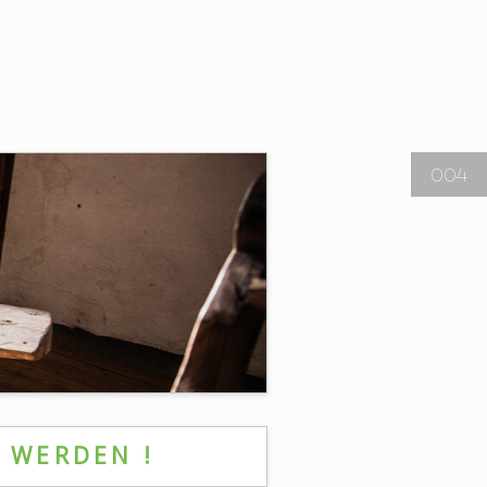
004
V WERDEN !