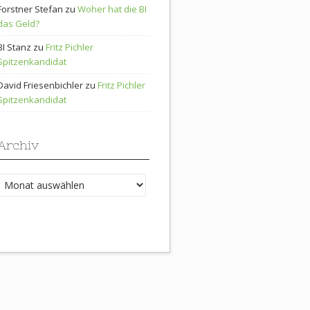
Forstner Stefan
zu
Woher hat die BI
das Geld?
BI Stanz
zu
Fritz Pichler
Spitzenkandidat
David Friesenbichler
zu
Fritz Pichler
Spitzenkandidat
Archiv
Archiv