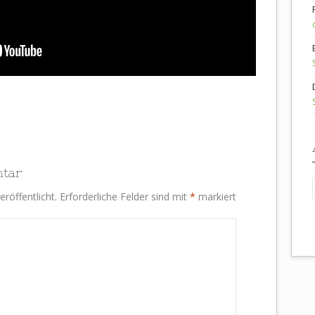
ntar
röffentlicht.
Erforderliche Felder sind mit
*
markiert