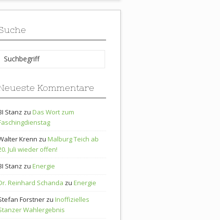
Suche
Neueste Kommentare
BI Stanz
zu
Das Wort zum
Faschingdienstag
Walter Krenn
zu
Malburg Teich ab
20. Juli wieder offen!
BI Stanz
zu
Energie
Dr. Reinhard Schanda
zu
Energie
Stefan Forstner
zu
Inoffizielles
Stanzer Wahlergebnis